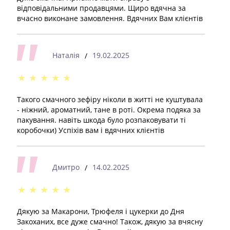
відповідальними продавцями. Щиро вдячна за
вчасно виконане замовлення. Вдячних Вам клієнтів
Наталія
19.02.2025
/
★
★
★
★
★
Такого смачного зефіру ніколи в житті не куштувала
- ніжний, ароматний, тане в роті. Окрема подяка за
пакування. навіть шкода було розпаковувати ті
коробочки) Успіхів вам і вдячних клієнтів
Дмитро
14.02.2025
/
★
★
★
★
★
Дякую за Макарони, Трюфеля і цукерки до Дня
Закоханих, все дуже смачно! Також, дякую за вчясну