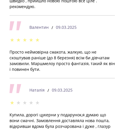
швидко , прийшло новою поштою все ціле .
рекомендую.
Валентин
09.03.2025
/
★
★
★
★
★
Просто неймовірна смакота, жалкую, що не
скоштував раніше (до 8 березня) всім би дівчатам
замовили. Маршмелоу просто фантазія, такий як він
і повинен бути.
Наталія
09.03.2025
/
★
★
★
★
★
Купила, дорогі цукерни у подарунок,я думаю що
вони смачні. Замовлення доставляла нова пошта,
відкривши вдома була розчарована і дуже , глазур