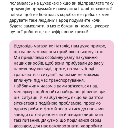
поламалась на цукерках! Якщо ви відправляєте таку
продукцію продумайте пакування і жаліти захисної
плівки щоб не бовталась коробка не треба, як мені
дарувати таке людині? Народ подумайте коли
будете замовляти, в мене бажання немає, цукерки
ручної роботи це не зефір, вони крихкі!
Відповідь магазину:
Наталіє, нам дуже прикро,
що ваше замовлення прийшло в такому стані.
Ми приділяємо особливу увагу пакуванню
наших виробів, щоб вони прибували до вас у
належному вигляді, проте, на жаль, іноді
трапляються ситуації, на які ми не можемо
вплинути під час транспортування.
Найближчим часом з вами зв’яжеться наш
менеджер, щоб знайти найкраще рішення для
цієї ситуації. У майбутньому, якщо ви раптом
зіткнетеся з подібною проблемою, просимо
одразу робити фото й звертатися до нас – ми
завжди готові допомогти й швидко вирішити
такі питання. Дякуємо, що поділилися своїм
досвідом, для нас важливо знати, як зробити