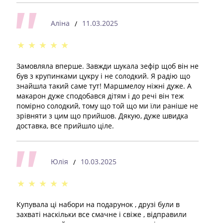
Аліна
11.03.2025
/
★
★
★
★
★
Замовляла вперше. Завжди шукала зефір щоб він не
був з крупинками цукру і не солодкий. Я радію що
знайшла такий саме тут! Маршмелоу ніжні дуже. А
макарон дуже сподобався дітям і до речі він теж
помірно солодкий, тому що той що ми їли раніше не
зрівняти з цим що прийшов. Дякую, дуже швидка
доставка, все прийшло ціле.
Юлія
10.03.2025
/
★
★
★
★
★
Купувала ці набори на подарунок , друзі були в
захваті наскільки все смачне і свіже , відправили