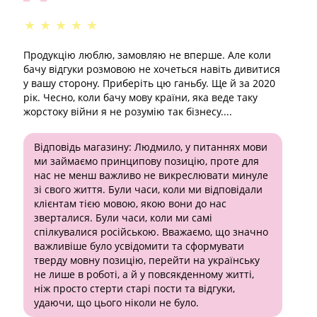
★
★
★
★
★
Продукцію люблю, замовляю не вперше. Але коли
бачу відгуки розмовою не хочеться навіть дивитися
у вашу сторону. Приберіть цю ганьбу. Ще й за 2020
рік. Чесно, коли бачу мову країни, яка веде таку
жорстоку війни я не розумію так бізнесу....
Відповідь магазину:
Людмило, у питаннях мови
ми займаємо принципову позицію, проте для
нас не менш важливо не викреслювати минуле
зі свого життя. Були часи, коли ми відповідали
клієнтам тією мовою, якою вони до нас
зверталися. Були часи, коли ми самі
спілкувалися російською. Вважаємо, що значно
важливіше було усвідомити та сформувати
тверду мовну позицію, перейти на українську
не лише в роботі, а й у повсякденному житті,
ніж просто стерти старі пости та відгуки,
удаючи, що цього ніколи не було.