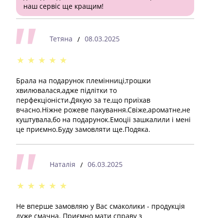
наш сервіс ще кращим!
Тетяна
08.03.2025
/
★
★
★
★
★
Брала на подарунок племінниці,трошки
хвилювалася,адже підлітки то
перфекціоністи.Дякую за те,що приіхав
вчасно.Ніжне рожеве пакування.Свіже,ароматне,не
куштувала,бо на подарунок.Емоціі зашкалили і мені
це приємно.Буду замовляти ще.Подяка.
Наталія
06.03.2025
/
★
★
★
★
★
Не вперше замовляю у Вас смаколики - продукція
дуже смачна. Приємно мати справу з