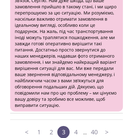
зв’язок, Сергію. Нам дуже шкода, що ваше
замовлення прийшло в такому стані, і ми щиро
перепрошуємо за цю ситуацію. Ми розуміємо,
наскільки важливо отримати замовлення в
ідеальному вигляді, особливо коли це
подарунок. На жаль, під час транспортування
іноді можуть траплятися пошкодження, але ми
завжди готові оперативно вирішити такі
питання. Достатньо просто звернутися до
наших менеджерів, надавши фото отриманого
замовлення, і ми знайдемо найкращий варіант
вирішення ситуації для вас. Ми вже передали
ваше звернення відповідальному менеджеру, і
найближчим часом з вами зв’яжуться для
обговорення подальших дій. Дякуємо, що
повідомили нам про цю проблему – ми цінуємо
вашу довіру та зробимо все можливе, щоб
виправити ситуацію.
<
1
2
3
4
40
>
...