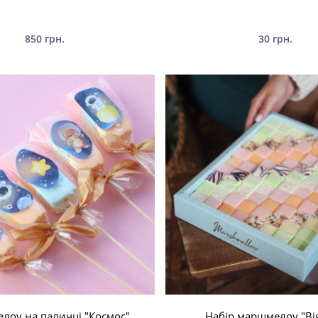
850 грн.
30 грн.
лоу на паличці "Космос"
Набір маршмелоу "Big