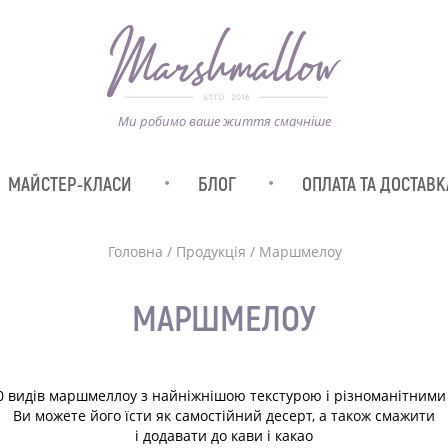
Ми робимо ваше життя смачніше
МАЙСТЕР-КЛАСИ
БЛОГ
ОПЛАТА ТА ДОСТАВК
Головна
/
Продукція
/
Маршмелоу
МАРШМЕЛОУ
0 видів маршмеллоу з найніжнішою текстурою і різноманітними
Ви можете його їсти як самостійний десерт, а також смажити
і додавати до кави і какао