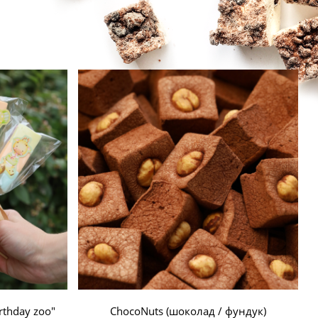
thday zoo"
ChocoNuts (шоколад / фундук)