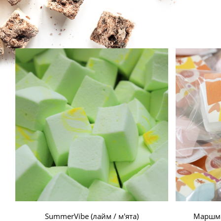
SummerVibe (лайм / м'ята)
Маршме