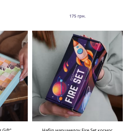
175 грн.
 Gift"
Набір маршмелоу Fire Set космос