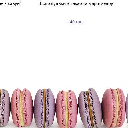
н / кавун)
Шоко кульки з какао та маршмелоу
140 грн.