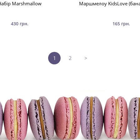
Набір Marshmallow
Маршмелоу KidsLove (бана
430 грн.
165 грн.
1
2
>