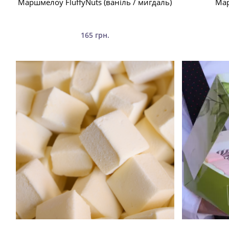
Маршмелоу FluffyNuts (ваніль / мигдаль)
Мар
165 грн.