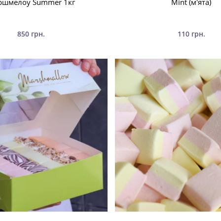
шмелоу Summer 1кг
Mint (м'ята)
850 грн.
110 грн.