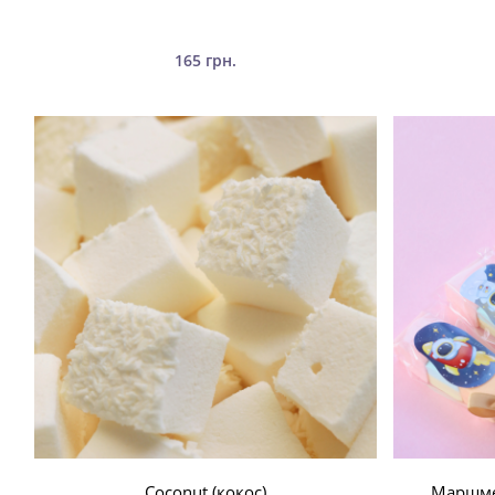
165 грн.
Coconut (кокос)
Маршме