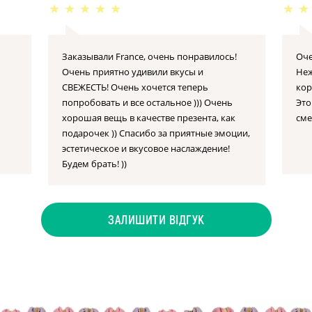
★
★
★
★
★
★
★
Заказывали France, очень понравилось!
Оче
Очень приятно удивили вкусы и
Неж
СВЕЖЕСТЬ! Очень хочется теперь
кор
попробовать и все остальное ))) Очень
Это
хорошая вещь в качестве презента, как
сме
подарочек )) Спасибо за приятные эмоции,
эстетическое и вкусовое наслаждение!
Будем брать! ))
ЗАЛИШИТИ ВІДГУК