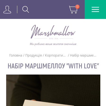
0
Ми робимо ваше життя смачніше
Головна
/
Продукція
/
Корпоративні подарунки
/
Набір маршмеллоу "With Love"
НАБІР МАРШМЕЛЛОУ "WITH LOVE"