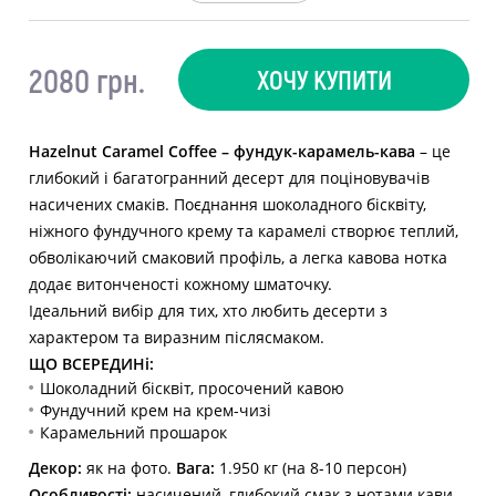
2080 грн.
ХОЧУ КУПИТИ
Hazelnut Caramel Coffee – фундук-карамель-кава
– це
глибокий і багатогранний десерт для поціновувачів
насичених смаків. Поєднання шоколадного бісквіту,
ніжного фундучного крему та карамелі створює теплий,
обволікаючий смаковий профіль, а легка кавова нотка
додає витонченості кожному шматочку.
Ідеальний вибір для тих, хто любить десерти з
характером та виразним післясмаком.
ЩО ВСЕРЕДИНі:
Шоколадний бісквіт, просочений кавою
Фундучний крем на крем-чизі
Карамельний прошарок
Декор:
як на фото.
Вага:
1.950 кг (на 8-10 персон)
Особливості:
насичений, глибокий смак з нотами кави,