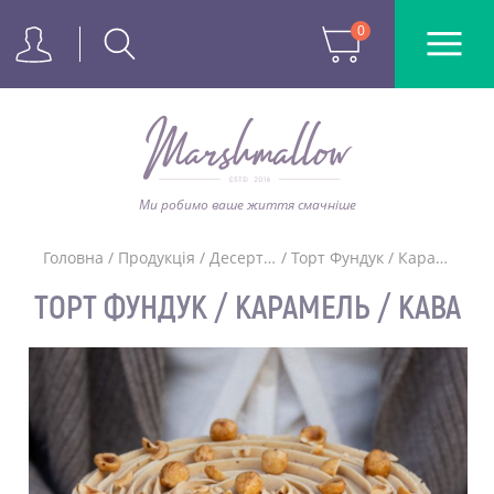
0
Ми робимо ваше життя смачніше
Головна
/
Продукція
/
Десерти Київ
/
Торт Фундук / Карамель / Кава
ТОРТ ФУНДУК / КАРАМЕЛЬ / КАВА