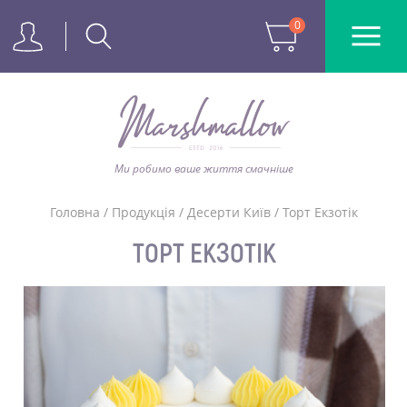
0
Ми робимо ваше життя смачніше
Головна
/
Продукція
/
Десерти Київ
/
Торт Екзотік
ТОРТ ЕКЗОТІК